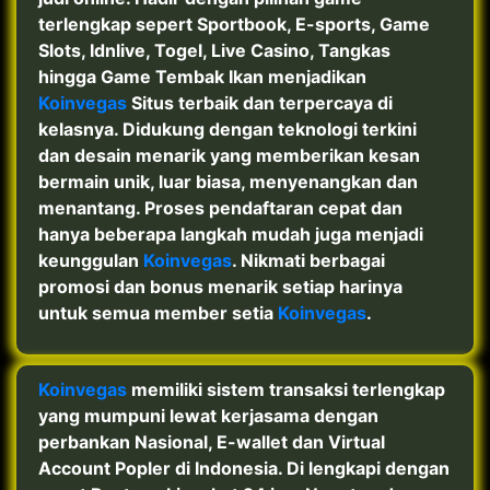
terlengkap sepert Sportbook, E-sports, Game
Slots, Idnlive, Togel, Live Casino, Tangkas
hingga Game Tembak Ikan menjadikan
Koinvegas
Situs terbaik dan terpercaya di
kelasnya. Didukung dengan teknologi terkini
dan desain menarik yang memberikan kesan
bermain unik, luar biasa, menyenangkan dan
menantang. Proses pendaftaran cepat dan
hanya beberapa langkah mudah juga menjadi
keunggulan
Koinvegas
. Nikmati berbagai
promosi dan bonus menarik setiap harinya
untuk semua member setia
Koinvegas
.
Koinvegas
memiliki sistem transaksi terlengkap
yang mumpuni lewat kerjasama dengan
perbankan Nasional, E-wallet dan Virtual
Account Popler di Indonesia. Di lengkapi dengan