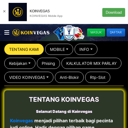
×
KOINVEGAS
Download
KOINVEGAS Mobile App
MASUK
DAFTAR
TENTANG KAMI
MOBILE
INFO
Kebijakan
Phising
KALKULATOR MIX PARLAY
VIDEO KOINVEGAS
Anti-Blokir
Rtp-Slot
TENTANG KOINVEGAS
Selamat Datang di Koinvegas
Koinvegas
menjadi pilihan terbaik bagi pecinta
judi online. Hadir dengan pilihan game