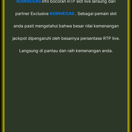
KOINVEGAS
info bocoran RTP slot live lansung dari
partner Exclusive
KOINVEGAS
. Sebagai pemain slot
anda pasti mengetahui bahwa besar nilai kemenangan
jackpot dipengaruhi oleh besarnya persentase RTP live.
Langsung di pantau dan raih kemenangan anda.